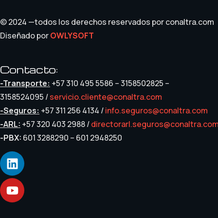
© 2024 —todos los derechos reservados por conaltra.com
Diseñado por
OWLYSOFT
Contacto:
-Transporte:
+57 310 495 5586 – 3158502825 –
3158524095 /
servicio.cliente@conaltra.com
-Seguros:
+57 311 256 4134 /
info.seguros@conaltra.com
-ARL:
+57 320 403 2988 /
directorarl.seguros@conaltra.co
-PBX:
601 3288290 – 601 2948250