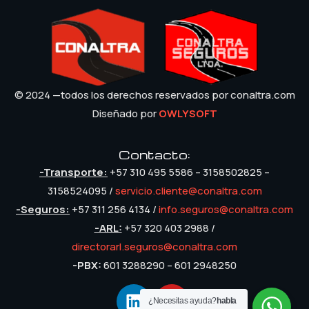
Slide 1
Heading
© 2024 —todos los derechos reservados por conaltra.com
Diseñado por
OWLYSOFT
Contacto:
-Transporte:
+57 310 495 5586 – 3158502825 –
3158524095 /
servicio.cliente@conaltra.com
-Seguros:
+57 311 256 4134 /
info.seguros@conaltra.com
-ARL:
+57 320 403 2988 /
directorarl.seguros@conaltra.com
-PBX:
601 3288290 – 601 2948250
¿Necesitas ayuda?
habla