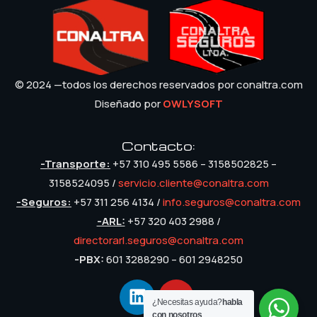
© 2024 —todos los derechos reservados por conaltra.com
Diseñado por
OWLYSOFT
Contacto:
-Transporte:
+57 310 495 5586 – 3158502825 –
3158524095 /
servicio.cliente@conaltra.com
-Seguros:
+57 311 256 4134 /
info.seguros@conaltra.com
-ARL:
+57 320 403 2988 /
directorarl.seguros@conaltra.com
-PBX:
601 3288290 – 601 2948250
¿Necesitas ayuda?
habla
con nosotros